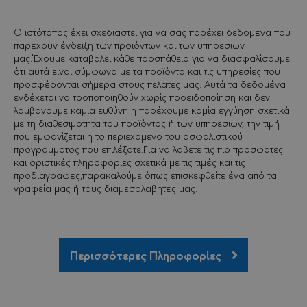
ΠΡΟΜΗΘΕΥΤΉΣ
ΟΝΟΜΑΤΕΠΏΝΥΜΟ
ΛΉΞΗ
ΠΕΡΙ
/ ΠΕΔΊΟ
Ο ιστότοπος έχει σχεδιαστεί για να σας παρέχει δεδομένα που
παρέχουν ένδειξη των προϊόντων και των υπηρεσιών
_ga
1 χρόνος 1
Αυτό 
Google LLC
μας.Έχουμε καταβάλει κάθε προσπάθεια για να διασφαλίσουμε
μήνας
cooki
.minervacy.com
με το
ότι αυτά είναι σύμφωνα με τα προϊόντα και τις υπηρεσίες που
Univer
προσφέρονται σήμερα στους πελάτες μας. Αυτά τα δεδομένα
- το 
αποτε
ενδέχεται να τροποποιηθούν χωρίς προειδοποίηση και δεν
σημα
λαμβάνουμε καμία ευθύνη ή παρέχουμε καμία εγγύηση σχετικά
ενημέ
με τη διαθεσιμότητα του προϊόντος ή των υπηρεσιών, την τιμή
πιο σ
χρησ
που εμφανίζεται ή το περιεχόμενο του ασφαλιστικού
υπηρ
προγράμματος που επιλέξατε.Για να λάβετε τις πιο πρόσφατες
ανάλυ
και οριστικές πληροφορίες σχετικά με τις τιμές και τις
Googl
cooki
προδιαγραφές,παρακαλούμε όπως επισκεφθείτε ένα από τα
χρησι
γραφεία μας ή τους διαμεσολαβητές μας.
για τ
μονα
χρησ
εκχωρ
τυχαί
παρα
αριθ
Περισσότερες Πληροφορίες
αναγ
πελάτ
Περιλ
κάθε 
σελίδ
ιστότ