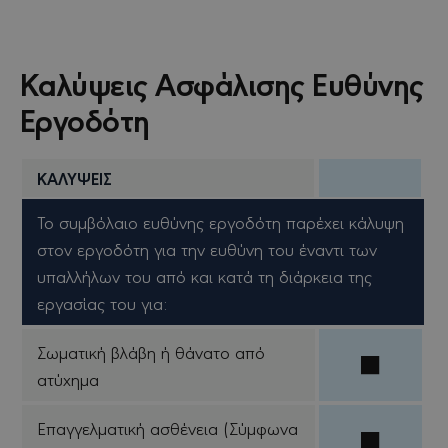
Καλύψεις Ασφάλισης Ευθύνης
Εργοδότη
ΚΑΛΥΨΕΙΣ
Το συμβόλαιο ευθύνης εργοδότη παρέχει κάλυψη
στον εργοδότη για την ευθύνη του έναντι των
υπαλλήλων του από και κατά τη διάρκεια της
εργασίας του για:
Σωματική βλάβη ή θάνατο από
ατύχημα
Επαγγελματική ασθένεια (Σύμφωνα