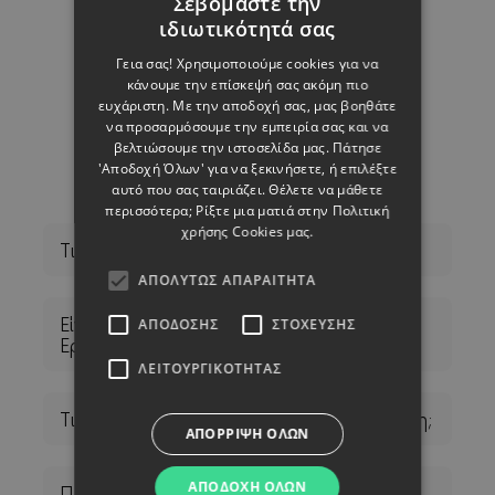
Σεβόμαστε την
ιδιωτικότητά σας
ENGLISH
Γεια σας! Χρησιμοποιούμε cookies για να
GREEK
κάνουμε την επίσκεψή σας ακόμη πιο
ευχάριστη. Με την αποδοχή σας, μας βοηθάτε
να προσαρμόσουμε την εμπειρία σας και να
βελτιώσουμε την ιστοσελίδα μας. Πάτησε
Συχνές ερωτήσεις
'Αποδοχή Όλων' για να ξεκινήσετε, ή επιλέξτε
αυτό που σας ταιριάζει. Θέλετε να μάθετε
περισσότερα; Ρίξτε μια ματιά στην
Πολιτική
χρήσης Cookies μας.
Τι είναι η Ασφάλιση Ευθύνης Εργοδότη;
ΑΠΟΛΎΤΩΣ ΑΠΑΡΑΊΤΗΤΑ
Είναι υποχρεωτική η Ασφάλιση Ευθύνης
ΑΠΌΔΟΣΗΣ
ΣΤΌΧΕΥΣΗΣ
Εργοδότη στην Κύπρο;
ΛΕΙΤΟΥΡΓΙΚΌΤΗΤΑΣ
Τι καλύπτει η Ασφάλιση Ευθύνης Εργοδότη;
ΑΠΌΡΡΙΨΗ ΌΛΩΝ
ΑΠΟΔΟΧΉ ΌΛΩΝ
Ποιες είναι οι συνέπειες αν δεν έχω