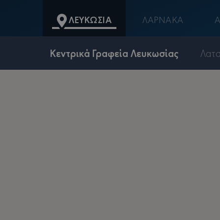
λευκωσια
λαρνακα
Kεντρικά Γραφεία Λευκωσίας
Λατσ