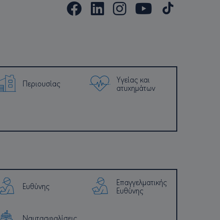
ποθηκεύει και ενημερώνει
ι και χρησιμοποιείται για
ολών σελίδας.
, where the pattern element
the account or website it
kie which is used to limit
ic volume websites.
ft Clarity analytics.
Υγείας και
σχετικά με τη συνεδρία
Περιουσίας
ατυχημάτων
λές σελίδων σε μία μόνο
ιών.
ς που χρησιμοποιούμε για
ά αναλυτικά στοιχεία.
ς που χρησιμοποιούμε για
ά αναλυτικά στοιχεία.
να παρακολουθεί τις
είναι ενσωματωμένα σε
σκέπτης του ιστότοπου
Επαγγελματικής
Ευθύνης
Youtube.
Ευθύνης
ρέχει πληροφορίες σχετικά
μοποιεί τον ιστότοπο και
 χρήστης πριν επισκεφθεί
Ναυτασφαλίσεις