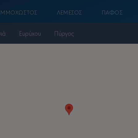
αμμοχωστος
λεμεσος
παφος
ιά
Ευρύχου
Πύργος