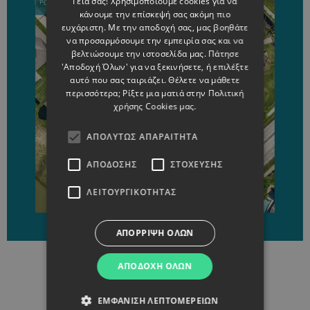
Γεια σας! Χρησιμοποιούμε cookies για να
GREEK
κάνουμε την επίσκεψή σας ακόμη πιο
ευχάριστη. Με την αποδοχή σας, μας βοηθάτε
να προσαρμόσουμε την εμπειρία σας και να
βελτιώσουμε την ιστοσελίδα μας. Πάτησε
'Αποδοχή Όλων' για να ξεκινήσετε, ή επιλέξτε
αυτό που σας ταιριάζει. Θέλετε να μάθετε
περισσότερα; Ρίξτε μια ματιά στην
Πολιτική
χρήσης Cookies μας.
ΑΠΟΛΎΤΩΣ ΑΠΑΡΑΊΤΗΤΑ
ΑΠΌΔΟΣΗΣ
ΣΤΌΧΕΥΣΗΣ
ΛΕΙΤΟΥΡΓΙΚΌΤΗΤΑΣ
ΑΠΌΡΡΙΨΗ ΌΛΩΝ
ΑΠΟΔΟΧΉ ΌΛΩΝ
ΕΜΦΆΝΙΣΗ ΛΕΠΤΟΜΕΡΕΙΏΝ