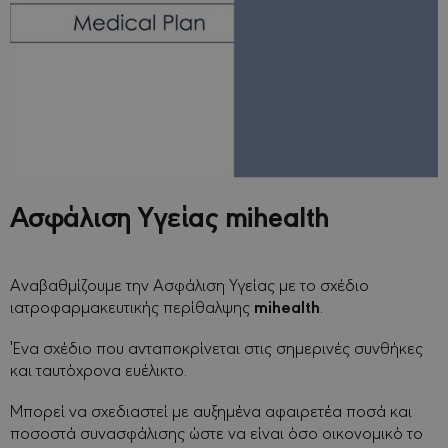
banner cook
Cookie-
Script.com 
λειτουργεί
σωστά.
sessionid
minervacy.com
14
Αυτό είναι 
μέρες
πολύ γενικ
όνομα cook
που μπορεί
έχει
διαφορετικ
σκοπούς σε
διαφορετικ
ιστότοπους
Ασφάλιση Υγείας mihealth
αλλά γενικά
είναι ένα εί
ανώνυμου
αναγνωριστ
περιόδου
Αναβαθμίζουμε την Ασφάλιση Υγείας με το σχέδιο
σύνδεσης.
mihealth
ιατροφαρμακευτικής περίθαλψης
.
_GRECAPTCHA
6
Το Google
Google LLC
μήνες
reCAPTCHA
www.google.com
ορίζει ένα
Ένα σχέδιο που ανταποκρίνεται στις σημερινές συνθήκες
απαραίτητο
και ταυτόχρονα ευέλικτο.
cookie
(_GRECAPTC
όταν εκτελε
Μπορεί να σχεδιαστεί με αυξημένα αφαιρετέα ποσά και
με σκοπό τ
παροχή
ποσοστά συνασφάλισης ώστε να είναι όσο οικονομικό το
ανάλυσης