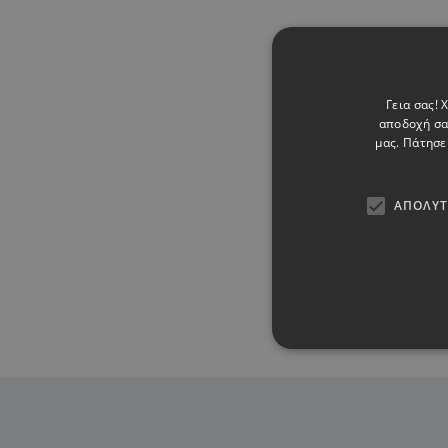
Γεια σας!
αποδοχή σα
μας. Πάτησε
Προηγούμενα Ασφα
ΑΠΟΛΎΤ
Ασφαλιστήριο Κοινό
Ιούλιος 2026)
Τα απολύτως απαραίτητα co
λογαριασμού. Ο ιστότοπος 