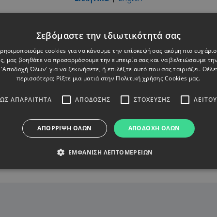
Σεβόμαστε την ιδιωτικότητά σας
 Χρησιμοποιούμε cookies για να κάνουμε την επίσκεψή σας ακόμη πιο ευχάρισ
ς, μας βοηθάτε να προσαρμόσουμε την εμπειρία σας και να βελτιώσουμε την
 'Αποδοχή Όλων' για να ξεκινήσετε, ή επιλέξτε αυτό που σας ταιριάζει. Θέλε
περισσότερα; Ρίξτε μια ματιά στην
Πολιτική χρήσης Cookies μας.
λιστήρια
ΩΣ ΑΠΑΡΑΊΤΗΤΑ
ΑΠΌΔΟΣΗΣ
ΣΤΌΧΕΥΣΗΣ
ΛΕΙΤΟ
κτητων Οικοδομών, Πολυκατοικιών και Συγκροτημάτων (
ΑΠΌΡΡΙΨΗ ΌΛΩΝ
ΑΠΟΔΟΧΉ ΌΛΩΝ
ΕΜΦΆΝΙΣΗ ΛΕΠΤΟΜΕΡΕΙΏΝ
Απολύτως απαραίτητα
Απόδοσης
Στόχευσης
Λειτουργικότητας
okies επιτρέπουν βασικές λειτουργίες του ιστότοπου, όπως τη σύνδεση χρήστη και 
δεν μπορεί να χρησιμοποιηθεί σωστά χωρίς τα απολύτως απαραίτητα cookies.