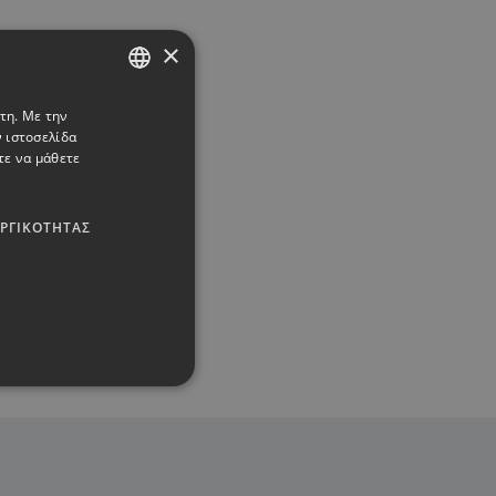
×
τη. Με την
ENGLISH
 ιστοσελίδα
GREEK
τε να μάθετε
ΥΡΓΙΚΌΤΗΤΑΣ
Οκτώβριος 2022 -
τη διαχείριση