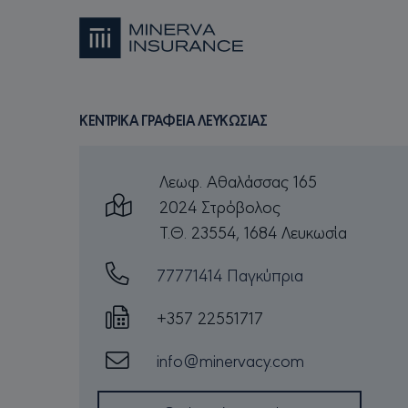
Π
ΟΝΟΜΑΤΕΠΏΝΥΜΟ
/ 
CookieScriptConsent
Co
mi
sessionid
mi
ΚΕΝΤΡΙΚΑ ΓΡΑΦΕΙΑ ΛΕΥΚΩΣΙΑΣ
_GRECAPTCHA
Go
Λεωφ. Αθαλάσσας 165
ww
2024 Στρόβολος
csrftoken
mi
Τ.Θ. 23554, 1684 Λευκωσία
77771414 Παγκύπρια
+357 22551717
Π
ΟΝΟΜΑΤΕΠΏΝΥΜΟ
/ 
info@minervacy.com
_ga
Go
.m