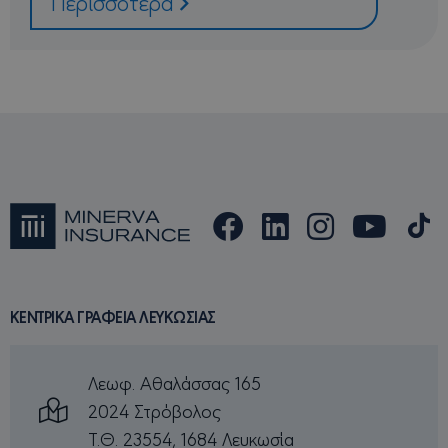
Περισσότερα
cookie
(_GRECAPTC
όταν εκτελε
με σκοπό τ
παροχή
ανάλυσης
κινδύνου.
csrftoken
minervacy.com
12
Αυτό το coo
μήνες
σχετίζεται μ
4
την πλατφό
μέρες
ανάπτυξης
ιστοσελίδω
Django για 
Python. Έχε
σχεδιαστεί 
να βοηθά σ
προστασία 
ιστότοπου 
συγκεκριμέ
τύπους
επιθέσεων
ΚΕΝΤΡΙΚΑ ΓΡΑΦΕΙΑ ΛΕΥΚΩΣΙΑΣ
λογισμικού
φόρμες ιστο
Λεωφ. Αθαλάσσας 165
2024 Στρόβολος
Τ.Θ. 23554, 1684 Λευκωσία