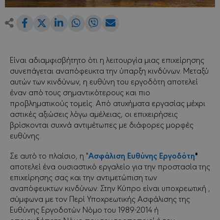
Share
Share
Share
Share
Share
Share
on
on
on
on
via
Facebook
LinkedIn
WhatsApp
Viber
Email
on
Twitter
Είναι αδιαμφισβήτητο ότι η λειτουργία μιας επιχείρησης
συνεπάγεται αναπόφευκτα την ύπαρξη κινδύνων. Μεταξύ
αυτών των κινδύνων, η ευθύνη του εργοδότη αποτελεί
έναν από τους σημαντικότερους και πιο
προβληματικούς τομείς. Από ατυχήματα εργασίας μέχρι
αστικές αξιώσεις λόγω αμέλειας, οι επιχειρήσεις
βρίσκονται συχνά αντιμέτωπες με διάφορες μορφές
ευθύνης.
Ασφάλιση Ευθύνης Εργοδότη
"
Σε αυτό το πλαίσιο, η "
αποτελεί ένα ουσιαστικό εργαλείο για την προστασία της
επιχείρησης σας και την αντιμετώπιση των
αναπόφευκτων κινδύνων. Στην Κύπρο είναι υποχρεωτική ,
σύμφωνα με τον Περί Υποχρεωτικής Ασφάλισης της
Ευθύνης Εργοδοτών Νόμο του 1989-2014 ή
οποιονδήποτε Νόμο που τον τροποποιεί ή τον