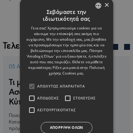
×
Σεβόμαστε την
ιδιωτικότητά σας
ENGLISH
Γεια σας! Χρησιμοποιούμε cookies για να
GREEK
κάνουμε την επίσκεψή σας ακόμη πιο
ευχάριστη. Με την αποδοχή σας, μας βοηθάτε
Τελευταία
να προσαρμόσουμε την εμπειρία σας και να
βελτιώσουμε την ιστοσελίδα μας. Πάτησε
'Αποδοχή Όλων' για να ξεκινήσετε, ή επιλέξτε
αυτό που σας ταιριάζει. Θέλετε να μάθετε
05 Αύγ 2026
περισσότερα; Ρίξτε μια ματιά στην
Πολιτική
χρήσης Cookies μας.
Τι μπορεί να μην καλύπτει η
ΑΠΟΛΎΤΩΣ ΑΠΑΡΑΊΤΗΤΑ
Ασφάλιση Κατοικίας στην
Κύπρο;
ΑΠΌΔΟΣΗΣ
ΣΤΌΧΕΥΣΗΣ
ΛΕΙΤΟΥΡΓΙΚΌΤΗΤΑΣ
Ποιες είναι οι βασικές εξαιρέσεις στην Ασφάλιση
Κατοικίας;Ανάλογα με το ασφαλιστήριο, το
πρόγραμμα και τον Πίνακα, μπορεί να
ΑΠΌΡΡΙΨΗ ΌΛΩΝ