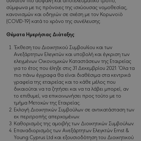
δυνατόν πιο ασφαλή και αποτελεσματικό τρόπο,
σύμφωνα με τις πρόνοιες της ισχύουσας νομοθεσίας,
κανονισμών και οδηγιών σε σχέση με τον Κορωνοϊό
(COVID-19) κατά το χρόνο της συνέλευσης.
Θέματα Ημερήσιας Διάταξης
:
Έκθεση του Διοικητικού Συμβουλίου και των
Ανεξάρτητων Ελεγκτών και υποβολή και έγκριση των
ελεγμένων Οικονομικών Καταστάσεων της Εταιρείας
για το έτος που έληξε στις 31 Δεκεμβρίου 2021. Όλα τα
πιο πάνω έγγραφα θα είναι διαθέσιμα στα κεντρικά
γραφεία της εταιρείας και το κάθε μέλος που
δικαιούται να τα ζητήσει και να τα λάβει μπορεί, αν
το επιθυμεί, να επικοινωνήσει προς τούτο με το
τμήμα Μετοχών της Εταιρείας.
Εκλογή Διοικητικών Συμβούλων σε αντικατάσταση των
εκ περιτροπής απερχομένων.
Καθορισμός της αμοιβής των Διοικητικών Συμβούλων.
Επαναδιορισμός των Ανεξάρτητων Ελεγκτών Ernst &
Young Cyprus Ltd και εξουσιοδότηση του Διοικητικού