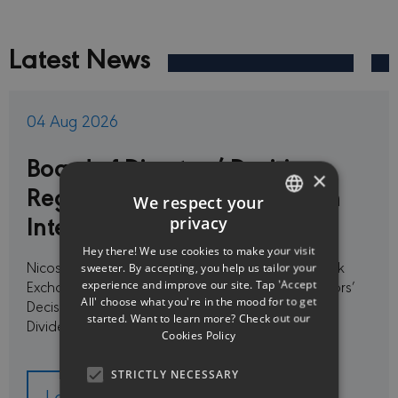
Latest News
04 Aug 2026
Board of Directors’ Decision
×
Regarding the Payment of an
We respect your
Interim Dividend
privacy
ENGLISH
Hey there! We use cookies to make your visit
GREEK
Nicosia, 4 August 2026To:The DirectorCyprus Stock
sweeter. By accepting, you help us tailor your
experience and improve our site. Tap 'Accept
ExchangeNicosiaDear Sir,Subject: Board of Directors’
All' choose what you're in the mood for to get
Decision Regarding the Payment of an Interim
started. Want to learn more? Check out our
DividendMinerva Insurance …
Cookies Policy
STRICTLY NECESSARY
Learn more