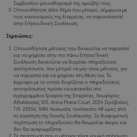
Συμβουλίου για καθορισμό της αμοιβής τους.
Οποιονδήποτε άλλο θέμα που μπορεί, σύμφωνα με
τους κανονισμούς της Εταιρείας, να παρουσιαστεί
στην Ετήσια Γενική Συνέλευση.
Σημειώσεις:
Oποιοσδήποτε μέτοχος που δικαιούται να παραστεί
και να ψηφίσει στην πιο πάνω Ετήσια Γενική
Συνέλευση δικαιούται να διορίσει πληρεξούσιο
αντιπρόσωπο, που μπορεί να μην είναι μέτοχος, για
να παραστεί και να ψηφίσει στη θέση του. Το
έγγραφο με το οποίο διορίζεται ο πληρεξούσιος
αντιπρόσωπος πρέπει να κατατεθεί στο
εγγεγραμμένο Γραφείο της Εταιρείας, Λεωφόρος
Αθαλάσσας 165, Αnna Maria Court, 2024 Στρόβολος,
Τ.Θ. 23554, 1684 Λευκωσία, τουλάχιστο 48 ώρες από
τη σύγκληση της Γενικής Συνέλευσης. Σε διαφορετική
περίπτωση το πληρεξούσιο θα θεωρείται άκυρο και
δεν θα αναγνωρίζεται.
Σε περίπτωση που ο μέτοχος είναι νομικό πρόσωπο