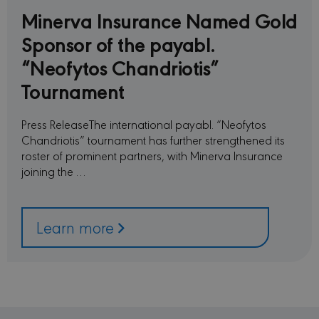
Minerva Insurance Named Gold
CookieScriptConsent
1 month
This c
CookieScript
used 
minervacy.com
Sponsor of the payabl.
Cooki
Scrip
“Neofytos Chandriotis”
servic
reme
visito
Tournament
conse
prefer
is nec
Cooki
Press ReleaseThe international payabl. “Neofytos
Scrip
Chandriotis” tournament has further strengthened its
cooki
to wo
roster of prominent partners, with Minerva Insurance
proper
joining the …
sessionid
minervacy.com
14 days
This i
generi
name 
have d
purpo
Learn more
differ
but ge
will 
kind o
anon
sessi
identi
_GRECAPTCHA
6 months
Googl
Google LLC
reCA
www.google.com