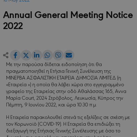
Annual General Meeting Notice
2022
Share
Share
Share
Share
Share
Share
on
on
on
on
via
Με την παρούσα δίδεται ειδοποίηση ότι θα
Facebook
LinkedIn
WhatsApp
Viber
Email
on
πραγματοποιηθεί η Ετήσια Γενική Συνέλευση της
Twitter
ΜΙΝΕΡΒΑ ΑΣΦΑΛΙΣΤΙΚΗ ΕΤΑΙΡΕΙΑ ΔΗΜΟΣΙΑ ΛΙΜΙΤΕΔ (η
«Εταιρεία ») η οποία θα λάβει χώρα στο εγγεγραμμένο
γραφείο της Εταιρείας στην οδό Αθαλάσσας 165, Αννα
Μαρία Court, 2024 Στρόβολος, Λευκωσία, Κύπρος την
Πέμπτη, 9 Ιουνίου 2022, και ώρα 10:30 π.μ.
Η Εταιρεία παρακολουθεί στενά τις εξελίξεις σε σχέση με
τον Κορωνοϊό (COVID-19). Η Εταιρεία θα επιδιώξει τη
διεξαγωγή της Ετήσιας Γενικής Συνέλευσης με όσο το