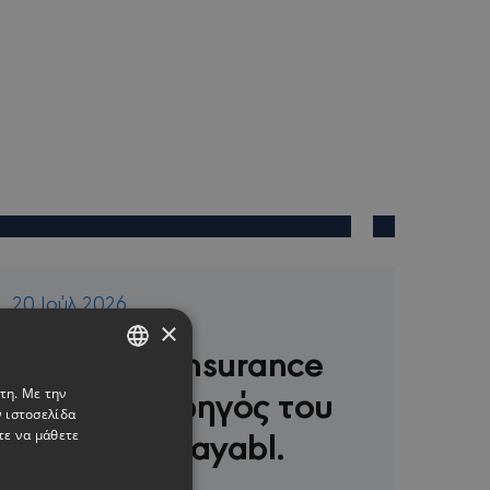
20 Ιούλ 2026
×
Η Minerva Insurance
Χρυσός Χορηγός του
τη. Με την
ENGLISH
 ιστοσελίδα
τουρνουά payabl.
GREEK
τε να μάθετε
«Νεόφυτος