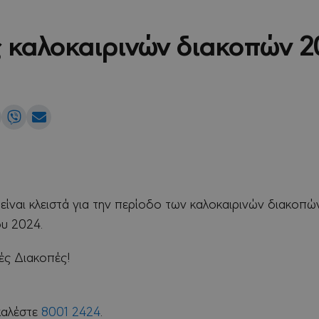
 καλοκαιρινών διακοπών 
e
Share
Share
Share
on
on
via
edIn
WhatsApp
Viber
Email
είναι κλειστά για την περίοδο των καλοκαιρινών διακοπών
ου 2024.
ές Διακοπές!
αλέστε
8001 2424
.