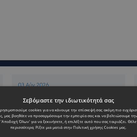
03 Αύγ 2026
Περίοδος
Σεβόμαστε την ιδιωτικότητά σας
καλοκαιρινών
 Χρησιμοποιούμε cookies για να κάνουμε την επίσκεψή σας ακόμη πιο ευχάρισ
ς, μας βοηθάτε να προσαρμόσουμε την εμπειρία σας και να βελτιώσουμε την
διακοπών 2026
 'Αποδοχή Όλων' για να ξεκινήσετε, ή επιλέξτε αυτό που σας ταιριάζει. Θέλε
περισσότερα; Ρίξτε μια ματιά στην
Πολιτική χρήσης Cookies μας.