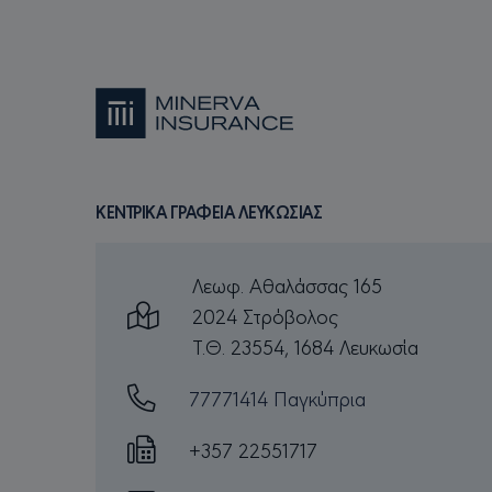
ww
csrftoken
mi
Π
ΟΝΟΜΑΤΕΠΏΝΥΜΟ
/ 
ΚΕΝΤΡΙΚΑ ΓΡΑΦΕΙΑ ΛΕΥΚΩΣΙΑΣ
_ga
Go
.m
Λεωφ. Αθαλάσσας 165
2024 Στρόβολος
Τ.Θ. 23554, 1684 Λευκωσία
MUID
Mi
Co
77771414 Παγκύπρια
.b
+357 22551717
SRM_B
Mi
Co
.c