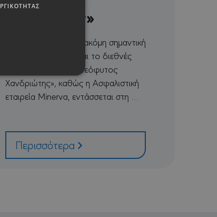
ΥΡΓΙΚΌΤΗΤΑΣ
Χανδριώτης»
Δελτίο ΤύπουΜε μία ακόμη σημαντική
συνεργασία ενισχύεται το διεθνές
τουρνουά payabl. «Νεόφυτος
Χανδριώτης», καθώς η Ασφαλιστική
εταιρεία Minerva, εντάσσεται στη …
τη διαχείριση
Περισσότερα
Script.com για να
ναι απαραίτητο το banner
χει διαφορετικούς
ναι ένα είδος ανώνυμου
CAPTCHA) όταν εκτελείται