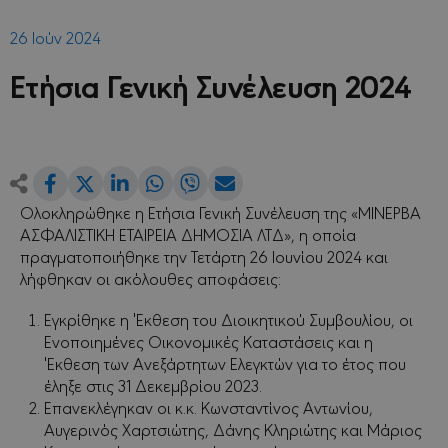
26 Ιούν 2024
Ετήσια Γενική Συνέλευση 2024
Share
Share
Share
Share
Share
Share
on
on
on
on
via
Ολοκληρώθηκε η Ετήσια Γενική Συνέλευση της «ΜΙΝΕΡΒΑ
Facebook
LinkedIn
WhatsApp
Viber
Email
on
ΑΣΦΑΛΙΣΤΙΚΗ ΕΤΑΙΡΕΙΑ ΔΗΜΟΣΙΑ ΛΤΔ», η οποία
Twitter
πραγματοποιήθηκε την Τετάρτη 26 Ιουνίου 2024 και
λήφθηκαν οι ακόλουθες αποφάσεις:
Εγκρίθηκε η Έκθεση του Διοικητικού Συμβουλίου, οι
Ενοποιημένες Οικονομικές Καταστάσεις και η
Έκθεση των Ανεξάρτητων Ελεγκτών για το έτος που
έληξε στις 31 Δεκεμβρίου 2023.
Επανεκλέγηκαν οι κ.κ. Κωνσταντίνος Αντωνίου,
Αυγερινός Χαρτσιώτης, Δάνης Κληριώτης και Μάριος