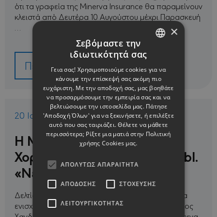
ότι τα γραφεία της Minerva Insurance θα παραμείνουν
κλειστά από Δευτέρα 10 Αυγούστου μέχρι Παρασκευή
…
×
Σεβόμαστε την
ιδιωτικότητά σας
ENGLISH
Περισσότερα
Γεια σας! Χρησιμοποιούμε cookies για να
GREEK
κάνουμε την επίσκεψή σας ακόμη πιο
ευχάριστη. Με την αποδοχή σας, μας βοηθάτε
να προσαρμόσουμε την εμπειρία σας και να
βελτιώσουμε την ιστοσελίδα μας. Πάτησε
20 Ιούλ 2026
'Αποδοχή Όλων' για να ξεκινήσετε, ή επιλέξτε
αυτό που σας ταιριάζει. Θέλετε να μάθετε
περισσότερα; Ρίξτε μια ματιά στην
Πολιτική
Η Minerva Insurance Χρυσός
χρήσης Cookies μας.
Χορηγός του τουρνουά payabl.
ΑΠΟΛΎΤΩΣ ΑΠΑΡΑΊΤΗΤΑ
«Νεόφυτος Χανδριώτης»
ΑΠΌΔΟΣΗΣ
ΣΤΌΧΕΥΣΗΣ
Δελτίο ΤύπουΜε μία ακόμη σημαντική συνεργασία
ΛΕΙΤΟΥΡΓΙΚΌΤΗΤΑΣ
ενισχύεται το διεθνές τουρνουά payabl. «Νεόφυτος
Χανδριώτης», καθώς η Ασφαλιστική εταιρεία Minerva,