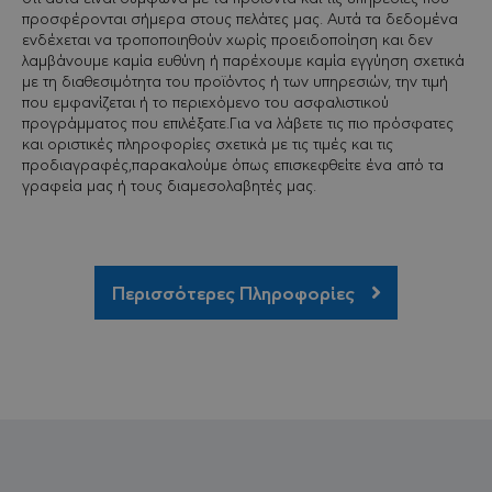
προσφέρονται σήμερα στους πελάτες μας. Αυτά τα δεδομένα
ΠΡΟΜΗΘΕΥΤΉΣ
ΟΝΟΜΑΤΕΠΏΝΥΜΟ
ΛΉΞΗ
ΠΕΡΙΓΡΑΦΉ
/ ΠΕΔΊΟ
ενδέχεται να τροποποιηθούν χωρίς προειδοποίηση και δεν
λαμβάνουμε καμία ευθύνη ή παρέχουμε καμία εγγύηση σχετικά
CookieScriptConsent
1
Αυτό το coo
CookieScript
με τη διαθεσιμότητα του προϊόντος ή των υπηρεσιών, την τιμή
μήνας
χρησιμοποι
minervacy.com
από την
που εμφανίζεται ή το περιεχόμενο του ασφαλιστικού
υπηρεσία
προγράμματος που επιλέξατε.Για να λάβετε τις πιο πρόσφατες
Cookie-
και οριστικές πληροφορίες σχετικά με τις τιμές και τις
Script.com γ
να θυμάται 
προδιαγραφές,παρακαλούμε όπως επισκεφθείτε ένα από τα
προτιμήσει
γραφεία μας ή τους διαμεσολαβητές μας.
συναίνεσης
cookie
επισκέπτη Ε
απαραίτητο
banner cook
Cookie-
Script.com 
Περισσότερες Πληροφορίες
λειτουργεί
σωστά.
sessionid
minervacy.com
14
Αυτό είναι 
μέρες
πολύ γενικ
όνομα cook
που μπορεί
έχει
διαφορετικ
σκοπούς σε
διαφορετικ
ιστότοπους
αλλά γενικά