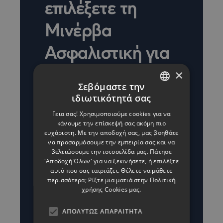
επιλέξετε τη
Μινέρβα
Ασφαλιστική για
την Ασφάλιση
×
Σεβόμαστε την
Ευθύνης
ιδιωτικότητά σας
ENGLISH
Εργοδότη στην
Γεια σας! Χρησιμοποιούμε cookies για να
GREEK
κάνουμε την επίσκεψή σας ακόμη πιο
Κύπρο
ευχάριστη. Με την αποδοχή σας, μας βοηθάτε
να προσαρμόσουμε την εμπειρία σας και να
βελτιώσουμε την ιστοσελίδα μας. Πάτησε
'Αποδοχή Όλων' για να ξεκινήσετε, ή επιλέξτε
- Άμεση και ανθρώπινη
αυτό που σας ταιριάζει. Θέλετε να μάθετε
περισσότερα; Ρίξτε μια ματιά στην
Πολιτική
εξυπηρέτηση.
χρήσης Cookies μας.
- Σύγχρονα ασφαλιστικά
ΑΠΟΛΎΤΩΣ ΑΠΑΡΑΊΤΗΤΑ