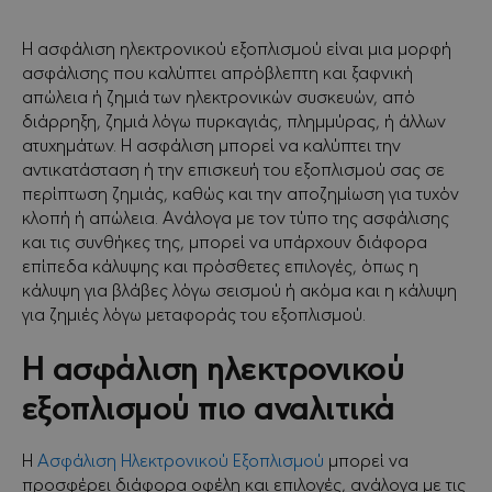
Facebook
LinkedIn
WhatsApp
Viber
Email
on
Twitter
Η ασφάλιση ηλεκτρονικού εξοπλισμού είναι μια μορφή
ασφάλισης που καλύπτει απρόβλεπτη και ξαφνική
απώλεια ή ζημιά των ηλεκτρονικών συσκευών, από
διάρρηξη, ζημιά λόγω πυρκαγιάς, πλημμύρας, ή άλλων
ατυχημάτων. Η ασφάλιση μπορεί να καλύπτει την
αντικατάσταση ή την επισκευή του εξοπλισμού σας σε
περίπτωση ζημιάς, καθώς και την αποζημίωση για τυχόν
κλοπή ή απώλεια. Ανάλογα με τον τύπο της ασφάλισης
και τις συνθήκες της, μπορεί να υπάρχουν διάφορα
επίπεδα κάλυψης και πρόσθετες επιλογές, όπως η
κάλυψη για βλάβες λόγω σεισμού ή ακόμα και η κάλυψη
για ζημιές λόγω μεταφοράς του εξοπλισμού.
Η ασφάλιση ηλεκτρονικού
εξοπλισμού πιο αναλιτικά
Η
Ασφάλιση Ηλεκτρονικού Εξοπλισμού
μπορεί να
προσφέρει διάφορα οφέλη και επιλογές, ανάλογα με τις