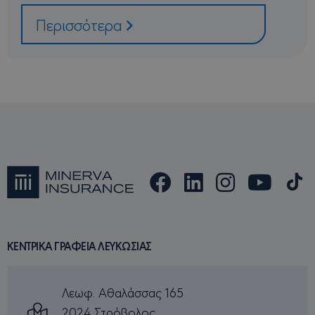
ορίζει ένα
απαραίτητο
Περισσότερα
cookie
(_GRECAPTC
όταν εκτελε
με σκοπό τ
παροχή
ανάλυσης
κινδύνου.
csrftoken
minervacy.com
12
Αυτό το coo
μήνες
σχετίζεται μ
4
την πλατφό
μέρες
ανάπτυξης
ιστοσελίδω
Django για 
Python. Έχε
σχεδιαστεί 
να βοηθά σ
προστασία 
ιστότοπου 
συγκεκριμέ
τύπους
επιθέσεων
λογισμικού
ΚΕΝΤΡΙΚΑ ΓΡΑΦΕΙΑ ΛΕΥΚΩΣΙΑΣ
φόρμες ιστο
Λεωφ. Αθαλάσσας 165
2024 Στρόβολος