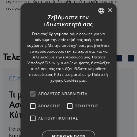
αγοράσετε, ώστε να βεβαιωθείτε ότι καλύπτονται οι
ανάγκες και οι ανησυχίες σας.
×
Σεβόμαστε την
ιδιωτικότητά σας
ENGLISH
Γεια σας! Χρησιμοποιούμε cookies για να
GREEK
κάνουμε την επίσκεψή σας ακόμη πιο
ευχάριστη. Με την αποδοχή σας, μας βοηθάτε
να προσαρμόσουμε την εμπειρία σας και να
Τελευταία
βελτιώσουμε την ιστοσελίδα μας. Πάτησε
'Αποδοχή Όλων' για να ξεκινήσετε, ή επιλέξτε
αυτό που σας ταιριάζει. Θέλετε να μάθετε
περισσότερα; Ρίξτε μια ματιά στην
Πολιτική
05 Αύγ 2026
χρήσης Cookies μας.
Τι μπορεί να μην καλύπτει η
ΑΠΟΛΎΤΩΣ ΑΠΑΡΑΊΤΗΤΑ
Ασφάλιση Κατοικίας στην
ΑΠΌΔΟΣΗΣ
ΣΤΌΧΕΥΣΗΣ
Κύπρο;
ΛΕΙΤΟΥΡΓΙΚΌΤΗΤΑΣ
Ποιες είναι οι βασικές εξαιρέσεις στην Ασφάλιση
Κατοικίας;Ανάλογα με το ασφαλιστήριο, το
ΑΠΌΡΡΙΨΗ ΌΛΩΝ