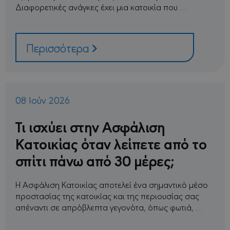
Διαφορετικές ανάγκες έχει μια κατοικία που …
Script.com γ
να θυμάται 
προτιμήσει
συναίνεσης
cookie
επισκέπτη Ε
Περισσότερα
απαραίτητο
banner cook
Cookie-
Script.com 
λειτουργεί
σωστά.
08 Ιούν 2026
sessionid
minervacy.com
14
Αυτό είναι 
μέρες
πολύ γενικ
όνομα cook
Τι ισχύει στην Ασφάλιση
που μπορεί
έχει
διαφορετικ
Κατοικίας όταν λείπετε από το
σκοπούς σε
διαφορετικ
σπίτι πάνω από 30 μέρες;
ιστότοπους
αλλά γενικά
είναι ένα εί
ανώνυμου
Η Ασφάλιση Κατοικίας αποτελεί ένα σημαντικό μέσο
αναγνωριστ
περιόδου
προστασίας της κατοικίας και της περιουσίας σας
σύνδεσης.
απέναντι σε απρόβλεπτα γεγονότα, όπως φωτιά, …
_GRECAPTCHA
6
Το Google
Google LLC
μήνες
reCAPTCHA
www.google.com