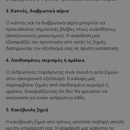
3. Καπνός, διαβρωτικά αέρια
Ο καπνός και τα διαβρωτικά αέρια μπορούν να
προκαλέσουν σημαντικές βλάβες στους ευαίσθητους
ηλεκτρονικούς μηχανισμούς. Η ασφάλισή μας
εξασφαλίζει την προστασία από αυτές τις ζημιές,
διατηρώντας τον εξοπλισμό σας σε άριστη κατάσταση.
4. Λανθασμένος χειρισμός ή αμέλεια
Ο ανθρώπινος παράγοντας είναι συχνά η αιτία ζημιών
στον ηλεκτρονικό εξοπλισμό. Η κάλυψη μας
περιλαμβάνει ζημιές από λανθασμένο χειρισμό ή
αμέλεια, διασφαλίζοντας ότι δεν θα χρειαστεί να
ανησυχείτε για τυχόν ανθρώπινα λάθη.
5. Κακόβουλη ζημιά
Η κακόβουλη ζημιά από τρίτους αποτελεί σοβαρή απειλή
για την επιχείρησή σας. Η ασφάλισή μας καλύπτει τις